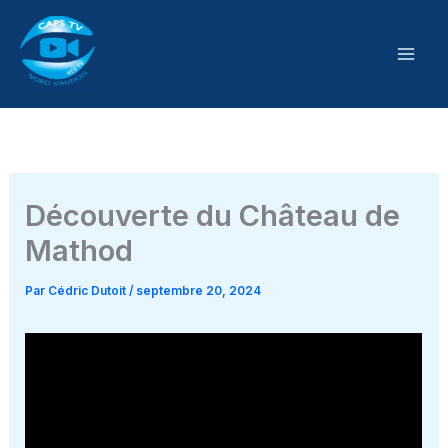
Aller
au
contenu
Découverte du Château de
Mathod
Par
Cédric Dutoit
/
septembre 20, 2024