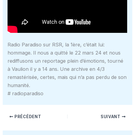
Radio Paradiso sur RSR, la 1ère, c’était lui:
hommage. Il nous a quitté le 22 mars 24 et nous
rediffusons un reportage plein d’émotions, tourné
à Vaulion il y a 14 ans. Une archive en 4/3
remastérisée, certes, mais qui n’a pas perdu de son
humanité.
# radioparadiso
PRÉCÉDENT
SUIVANT