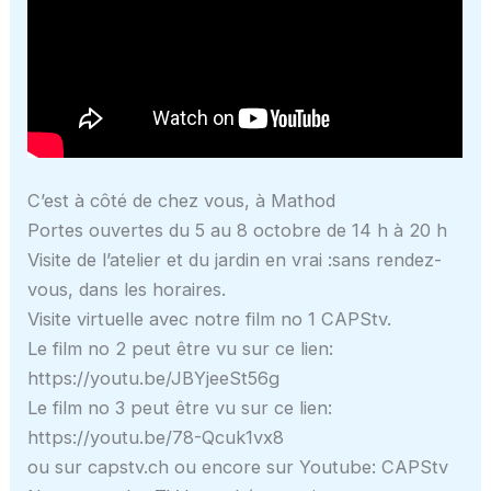
C’est à côté de chez vous, à Mathod
Portes ouvertes du 5 au 8 octobre de 14 h à 20 h
Visite de l’atelier et du jardin en vrai :sans rendez-
vous, dans les horaires.
Visite virtuelle avec notre film no 1 CAPStv.
Le film no 2 peut être vu sur ce lien:
https://youtu.be/JBYjeeSt56g
Le film no 3 peut être vu sur ce lien:
https://youtu.be/78-Qcuk1vx8
ou sur capstv.ch ou encore sur Youtube: CAPStv