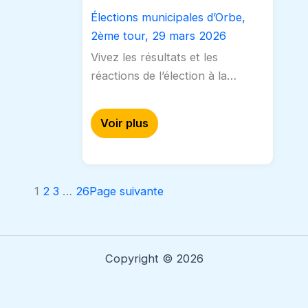
Élections municipales d’Orbe,
2ème tour, 29 mars 2026
Vivez les résultats et les
réactions de l’élection à la
municipalité d’Orbe.CAPStv a
suivi les résultats du second
Voir plus
tour, que vous pouvez
découvrir dans la vidéo.…
1
2
3
…
26
Page suivante
Copyright © 2026