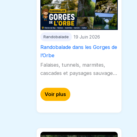
Randobalade
19 Juin 2026
Randobalade dans les Gorges de
l’Orbe
Falaises, tunnels, marmites,
cascades et paysages sauvages
: les Gorges de l’Orbe offrent
une randonnée spectaculaire au
Voir plus
fil de l’eau. Cette Randobalade
débute à Orbe, par…