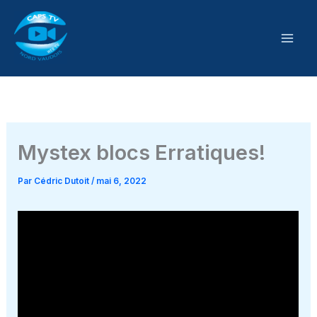
Aller
au
contenu
Mystex blocs Erratiques!
Par
Cédric Dutoit
/
mai 6, 2022