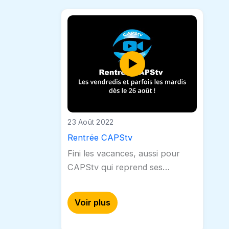
23 Août 2022
Rentrée CAPStv
Fini les vacances, aussi pour
CAPStv qui reprend ses
programmes et vous fournit
quelques images des vidéos à
Voir plus
venir…