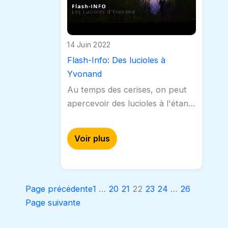
14 Juin 2022
Flash-Info: Des lucioles à
Yvonand
Au temps des cerises, on peut
apercevoir des lucioles à l'étang
de la Mauguettaz près
d'Yvonand. CAPStv s'est rendu
Voir plus
sur place. Un spectacle
étonnant à voir…
Page précédente
1
…
20
21
22
23
24
…
26
Page suivante