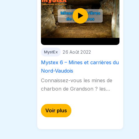
MystEx
26 Août 2022
Mystex 6 – Mines et carrières du
Nord-Vaudois
Connaissez-vous les mines de
charbon de Grandson ? les
carrières d'agiez et de
Montcherand ? Découvrez les
Voir plus
mines et carrières du nord-
vaudois dans ce nouvel
épisode…